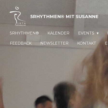
Zum
Hauptinhalt
5RHYTHMEN® MIT
SUSANNE
springen
5RHYTHMEN®
KALENDER
EVENTS
FEEDBACK
NEWSLETTER
KONTAKT
E