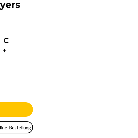
ayers
0 €
 +
nline-Bestellung