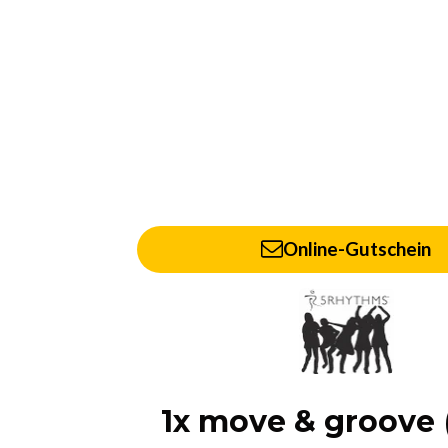
Online-Gutschein
1x move & groove