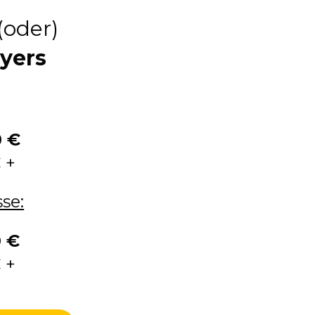
(oder)
ayers
0 €
 +
se:
0 €
 +