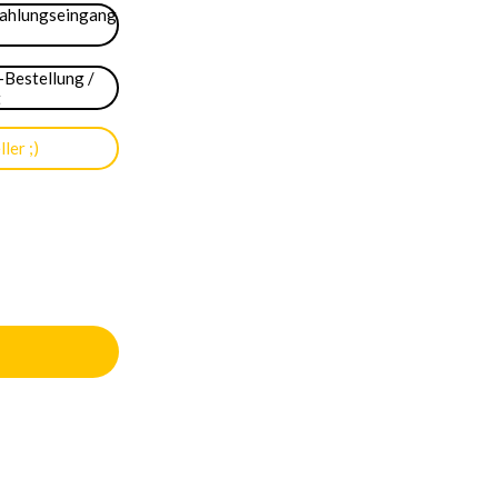
Zahlungseingang
-Bestellung /
t
ler ;)