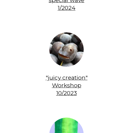
special wave
1/2024
"juicy creation"
Workshop
10/2023