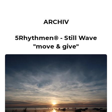
ARCHIV
5Rhythmen® - S
till Wave
"move & give"